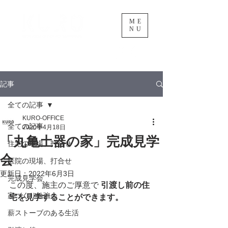
ME
NU
黒渕忍建築設計事務所
記事
全ての記事
KURO-OFFICE
全ての記事
2020年4月18日
「丸亀土器の家」完成見学
住宅の現場、打合せ
会
医院の現場、打合せ
更新日：
2022年6月3日
完成見学会
この度、施主のご厚意で 
引渡し前の住
家づくり勉強会
宅を見学することができます。
薪ストーブのある生活