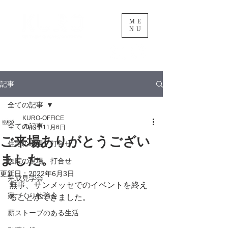
ME
NU
黒渕忍建築設計事務所
記事
全ての記事
KURO-OFFICE
全ての記事
2019年11月6日
ご来場ありがとうござい
住宅の現場、打合せ
ました。
医院の現場、打合せ
更新日：
2022年6月3日
完成見学会
無事、サンメッセでのイベントを終え
家づくり勉強会
ることができました。
薪ストーブのある生活