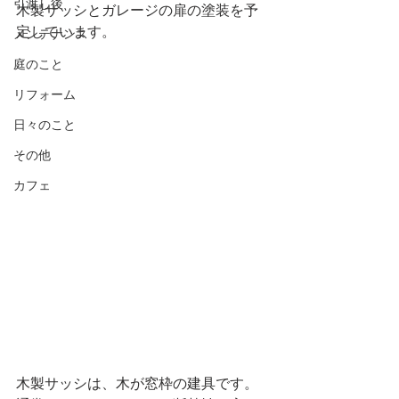
引渡し後
木製サッシとガレージの扉の塗装を予
定しています。
メンテナンス
庭のこと
リフォーム
日々のこと
その他
カフェ
木製サッシは、木が窓枠の建具です。