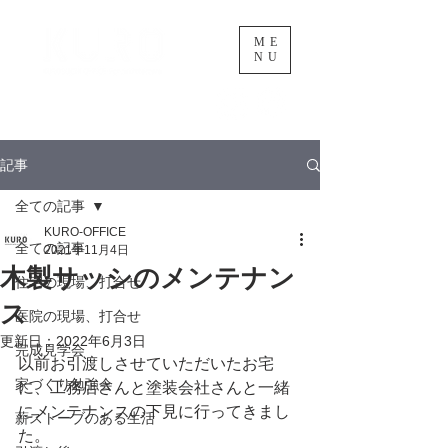
ME
NU
黒渕忍建築設計事務所
記事
全ての記事
KURO-OFFICE
全ての記事
2021年11月4日
木製サッシのメンテナン
住宅の現場、打合せ
ス
医院の現場、打合せ
更新日：
2022年6月3日
完成見学会
以前お引渡しさせていただいたお宅
家づくり勉強会
に、工務店さんと塗装会社さんと一緒
にメンテナンスの下見に行ってきまし
薪ストーブのある生活
た。