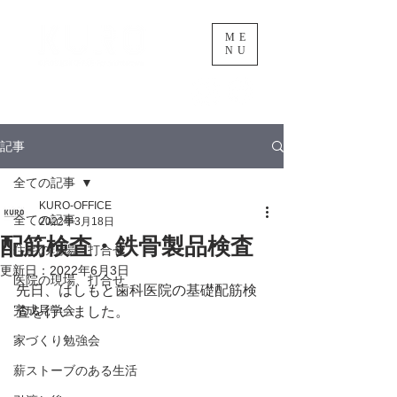
ME
NU
黒渕忍建築設計事務所
記事
全ての記事
KURO-OFFICE
全ての記事
2022年3月18日
配筋検査・鉄骨製品検査
住宅の現場、打合せ
更新日：
2022年6月3日
医院の現場、打合せ
先日、はしもと歯科医院の基礎配筋検
完成見学会
査を行いました。
家づくり勉強会
薪ストーブのある生活