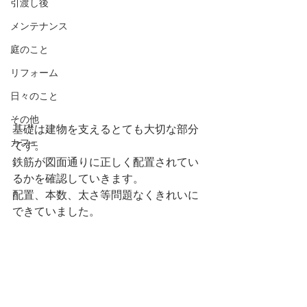
引渡し後
メンテナンス
庭のこと
リフォーム
日々のこと
その他
基礎は建物を支えるとても大切な部分
カフェ
です。
鉄筋が図面通りに正しく配置されてい
るかを確認していきます。
配置、本数、太さ等問題なくきれいに
できていました。