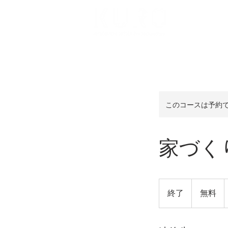
ABOUT US
黒渕忍建築設計事務所
このコースは予約
家づく
無
料
終了
終
無料
了