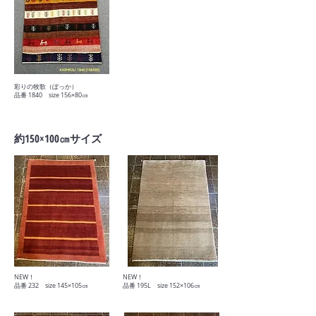
彩りの牧歌（ぼっか）
​品番 1840 size 156×80㎝
​約150×100㎝サイズ
​NEW！
​NEW！
​品番 232 size 145×105㎝
​品番 195L size 152×106㎝