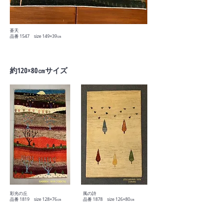
蒼天
​品番 1547 size 149×39㎝
​約120×80㎝サイズ
彩光の丘
風の詩
​品番 1819 size 128×76㎝
​品番 1878 size 126×80㎝