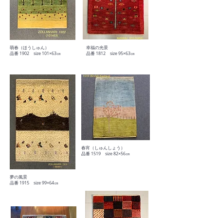
萌春（ほうしゅん）
幸福の光景
​品番 1902 size 101×63㎝
​品番 1812 size 95×63㎝
春宵（しゅんしょう）
​品番 1519 size 82×56㎝
夢の風景
品番 1915 size 99×64㎝