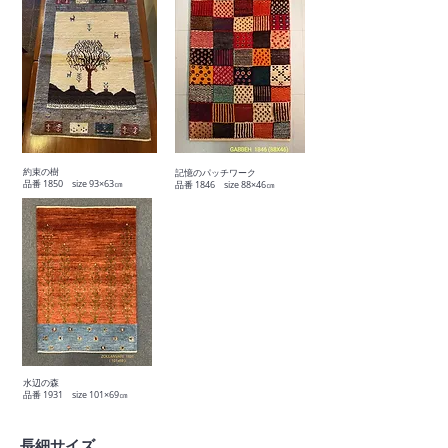
​約束の樹
記憶のパッチワーク
​品番 1850 size 93×63㎝
​品番 1846 size 88×46㎝
​水辺の森
​品番 1931 size 101×69㎝
長細サイズ