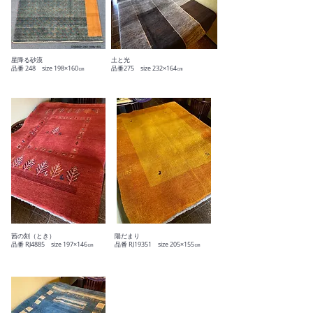
星降る砂漠
土と光
​品番 248 size 198×160㎝
​品番275 size 232×164㎝
茜の刻（とき）
陽だまり
​品番 RJ4885 size 197×146㎝
品番 RJ19351 size 205×155㎝