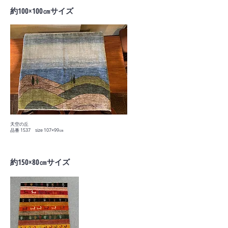
​約100×100㎝サイズ
天空の丘
​品番 1537 size 107×99㎝
​約150×80㎝サイズ