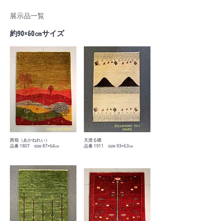
展示品一覧
​約90×60㎝サイズ
茜嶺（あかねれい）
天渡る蝶
品番 1807 size 87×64㎝
​品番 1911 size 93×63㎝