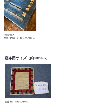
湖面の囁き
​品番 RD15510 size 195×155㎝
座布団サイズ（約60×50㎝）
​品番 830 size 60×50㎝