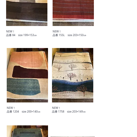
​NEW！
​NEW！
​品番 84 size 199×153㎝
​品番 155L size 203×150㎝
​NEW！
​NEW！
​品番 1204 size 200×140㎝
​品番 1758 size 203×149㎝