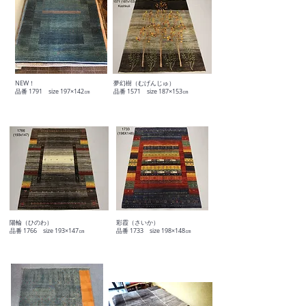
​NEW！
夢幻樹（むげんじゅ）
​品番 1791 size 197×142㎝
品番 1571 size 187×153㎝
陽輪（ひのわ）
彩霞（さいか）
​品番 1766 size 193×147㎝
​品番 1733 size 198×148㎝