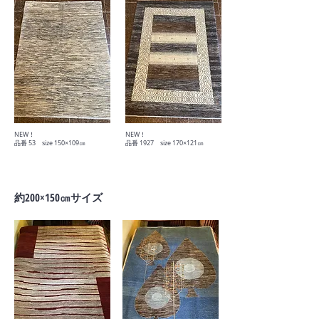
​NEW！
​NEW！
​品番 53 size 150×109㎝
​品番 1927 size 170×121㎝
​約200×150㎝サイズ